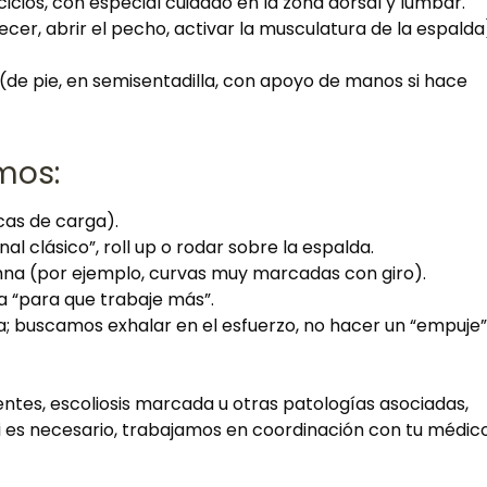
icios, con especial cuidado en la zona dorsal y lumbar.
cer, abrir el pecho, activar la musculatura de la espalda
(de pie, en semisentadilla, con apoyo de manos si hace
mos:
cas de carga).
 clásico”, roll up o rodar sobre la espalda.
mna (por ejemplo, curvas muy marcadas con giro).
a “para que trabaje más”.
a; buscamos exhalar en el esfuerzo, no hacer un “empuje”
ntes, escoliosis marcada u otras patologías asociadas,
 es necesario, trabajamos en coordinación con tu médic